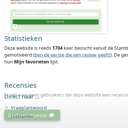
Statistieken
Deze website is reeds
1704
keer bezocht vanuit de Stamb
gemotiveerd (
ben de eerste die een review geeft!
).
De ge
hun
Mijn favorieten
lijst.
Recensies
Er zijn nog geen gebruikers die deze website een recens
Direct naar ...
Vraag/antwoord
Geef een recensie
Disclaimer