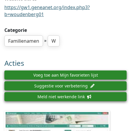
https://gw1.geneanet.org/index.php3?
b=woudenberg01
Categorie
»
Familienamen
W
Acties
Voeg toe aan Mijn favorieten lijst
Suggestie voor verbetering
Meld niet werkende link