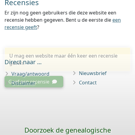
Recensies
Er zijn nog geen gebruikers die deze website een
recensie hebben gegeven. Bent u de eerste die
een
recensie geeft
?
U mag een website maar één keer een recensie
Direct naar ...
geven.
Nieuwsbrief
Vraag/antwoord
Geef een recensie
Contact
Disclaimer
Doorzoek de genealogische