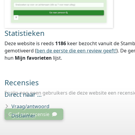
Statistieken
Deze website is reeds
1186
keer bezocht vanuit de Stamb
gemotiveerd (
ben de eerste die een review geeft!
).
De ge
hun
Mijn favorieten
lijst.
Recensies
Er zijn nog geen gebruikers die deze website een recens
Direct naar ...
Vraag/antwoord
Geef een recensie
Disclaimer