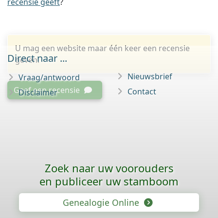
recensie geeft
?
U mag een website maar één keer een recensie
Direct naar ...
geven.
Nieuwsbrief
Vraag/antwoord
Geef een recensie
Contact
Disclaimer
Zoek naar uw voorouders
en publiceer uw stamboom
Genealogie Online