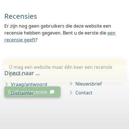
Recensies
Er zijn nog geen gebruikers die deze website een
recensie hebben gegeven. Bent u de eerste die
een
recensie geeft
?
U mag een website maar één keer een recensie
Direct naar ...
geven.
Nieuwsbrief
Vraag/antwoord
Geef een recensie
Contact
Disclaimer