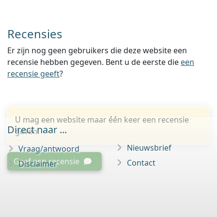
Recensies
Er zijn nog geen gebruikers die deze website een
recensie hebben gegeven. Bent u de eerste die
een
recensie geeft
?
U mag een website maar één keer een recensie
Direct naar ...
geven.
Nieuwsbrief
Vraag/antwoord
Geef een recensie
Contact
Disclaimer