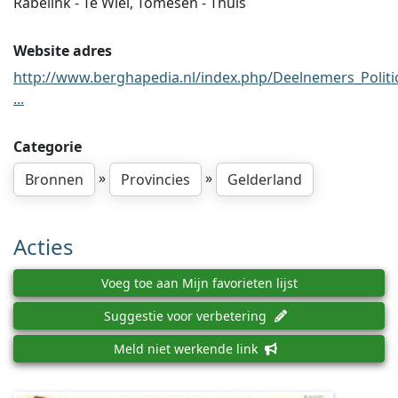
Rabelink - Te Wiel, Tomesen - Thuis
Website adres
http://www.berghapedia.nl/index.php/Deelnemers_Politi
...
Categorie
»
»
Bronnen
Provincies
Gelderland
Acties
Voeg toe aan Mijn favorieten lijst
Suggestie voor verbetering
Meld niet werkende link