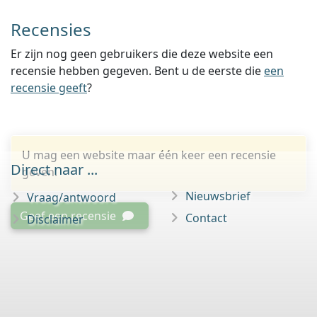
Recensies
Er zijn nog geen gebruikers die deze website een
recensie hebben gegeven. Bent u de eerste die
een
recensie geeft
?
U mag een website maar één keer een recensie
Direct naar ...
geven.
Nieuwsbrief
Vraag/antwoord
Geef een recensie
Contact
Disclaimer