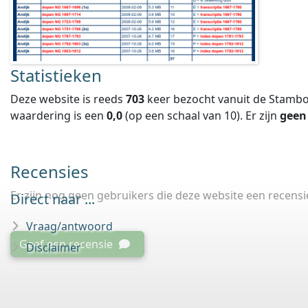
Statistieken
Deze website is reeds
703
keer bezocht vanuit de Stambo
waardering is een
0,0
(op een schaal van
10
).
Er zijn
geen
Recensies
Er zijn nog geen gebruikers die deze website een recens
Direct naar ...
Vraag/antwoord
Geef een recensie
Disclaimer