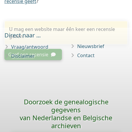
recensie geeft
?
U mag een website maar één keer een recensie
Direct naar ...
geven.
Nieuwsbrief
Vraag/antwoord
Geef een recensie
Contact
Disclaimer
Doorzoek de genealogische
gegevens
van Nederlandse en Belgische
archieven