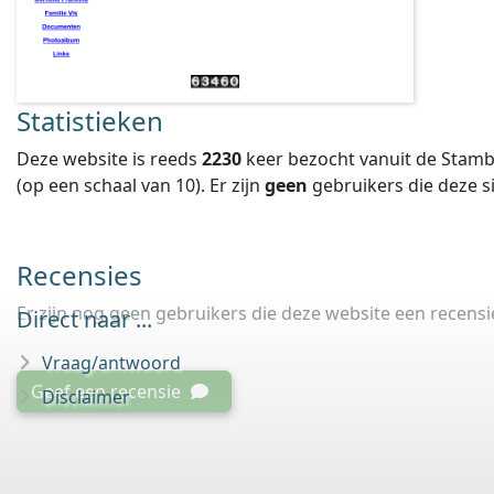
Statistieken
Deze website is reeds
2230
keer bezocht vanuit de Stamb
(op een schaal van
10
).
Er zijn
geen
gebruikers die deze 
Recensies
Er zijn nog geen gebruikers die deze website een recens
Direct naar ...
Vraag/antwoord
Geef een recensie
Disclaimer