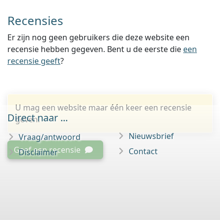
Recensies
Er zijn nog geen gebruikers die deze website een
recensie hebben gegeven. Bent u de eerste die
een
recensie geeft
?
U mag een website maar één keer een recensie
Direct naar ...
geven.
Nieuwsbrief
Vraag/antwoord
Geef een recensie
Contact
Disclaimer