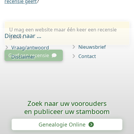
recensie geeft
?
U mag een website maar één keer een recensie
Direct naar ...
geven.
Nieuwsbrief
Vraag/antwoord
Geef een recensie
Contact
Disclaimer
Zoek naar uw voorouders
en publiceer uw stamboom
Genealogie Online