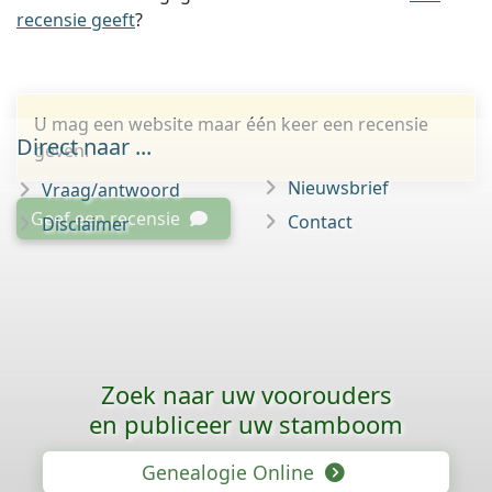
recensie geeft
?
U mag een website maar één keer een recensie
Direct naar ...
geven.
Nieuwsbrief
Vraag/antwoord
Geef een recensie
Contact
Disclaimer
Zoek naar uw voorouders
en publiceer uw stamboom
Genealogie Online