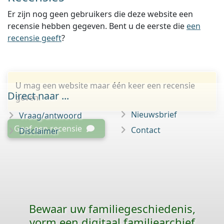
Er zijn nog geen gebruikers die deze website een
recensie hebben gegeven. Bent u de eerste die
een
recensie geeft
?
U mag een website maar één keer een recensie
Direct naar ...
geven.
Nieuwsbrief
Vraag/antwoord
Geef een recensie
Contact
Disclaimer
Bewaar uw familie­geschiedenis,
vorm een digitaal familiearchief