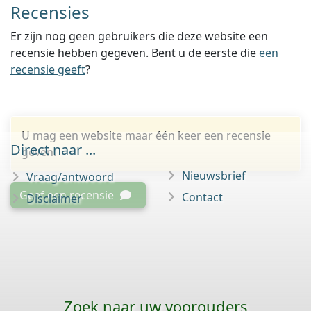
Recensies
Er zijn nog geen gebruikers die deze website een
recensie hebben gegeven. Bent u de eerste die
een
recensie geeft
?
U mag een website maar één keer een recensie
Direct naar ...
geven.
Nieuwsbrief
Vraag/antwoord
Geef een recensie
Contact
Disclaimer
Zoek naar uw voorouders