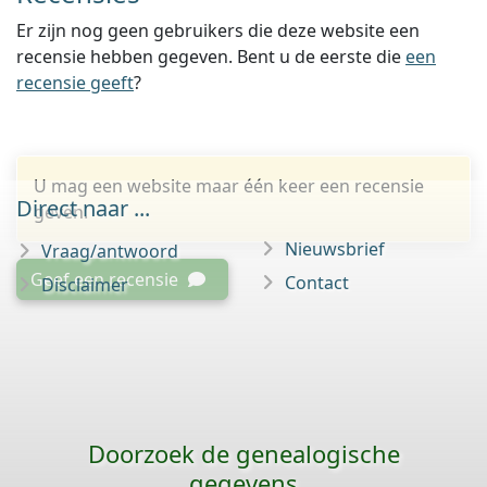
Er zijn nog geen gebruikers die deze website een
recensie hebben gegeven. Bent u de eerste die
een
recensie geeft
?
U mag een website maar één keer een recensie
Direct naar ...
geven.
Nieuwsbrief
Vraag/antwoord
Geef een recensie
Contact
Disclaimer
Doorzoek de genealogische
gegevens