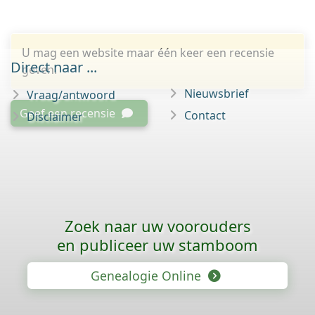
U mag een website maar één keer een recensie
Direct naar ...
geven.
Nieuwsbrief
Vraag/antwoord
Geef een recensie
Contact
Disclaimer
Zoek naar uw voorouders
en publiceer uw stamboom
Genealogie Online