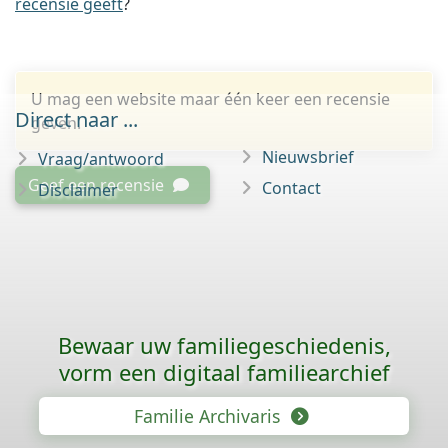
recensie geeft
?
U mag een website maar één keer een recensie
Direct naar ...
geven.
Nieuwsbrief
Vraag/antwoord
Geef een recensie
Contact
Disclaimer
Bewaar uw familie­geschiedenis,
vorm een digitaal familiearchief
Familie Archivaris