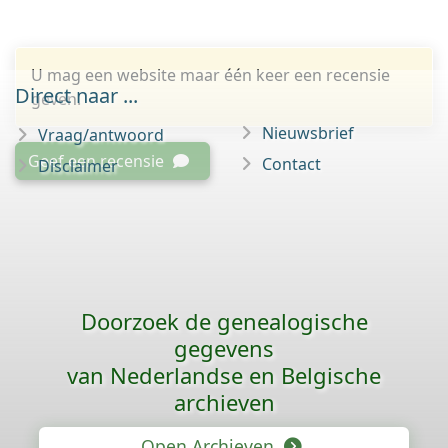
U mag een website maar één keer een recensie
Direct naar ...
geven.
Nieuwsbrief
Vraag/antwoord
Geef een recensie
Contact
Disclaimer
Doorzoek de genealogische
gegevens
van Nederlandse en Belgische
archieven
Open Archieven