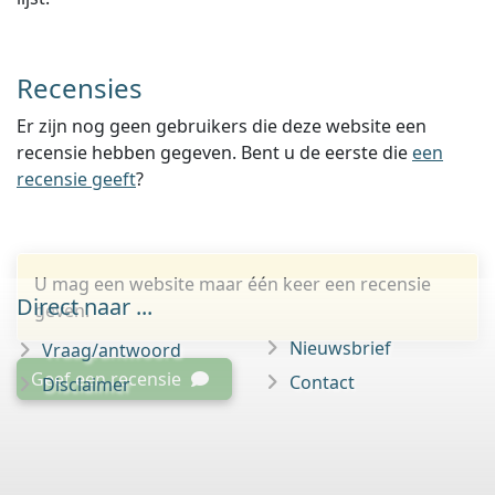
Recensies
Er zijn nog geen gebruikers die deze website een
recensie hebben gegeven. Bent u de eerste die
een
recensie geeft
?
U mag een website maar één keer een recensie
Direct naar ...
geven.
Nieuwsbrief
Vraag/antwoord
Geef een recensie
Contact
Disclaimer