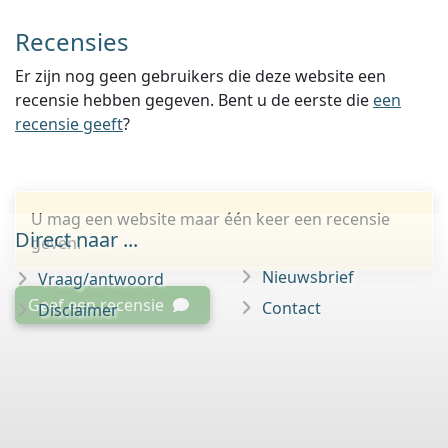
Recensies
Er zijn nog geen gebruikers die deze website een
recensie hebben gegeven. Bent u de eerste die
een
recensie geeft
?
U mag een website maar één keer een recensie
Direct naar ...
geven.
Nieuwsbrief
Vraag/antwoord
Geef een recensie
Contact
Disclaimer