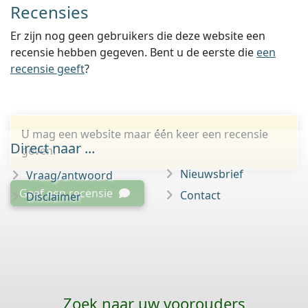
Recensies
Er zijn nog geen gebruikers die deze website een
recensie hebben gegeven. Bent u de eerste die
een
recensie geeft
?
U mag een website maar één keer een recensie
Direct naar ...
geven.
Nieuwsbrief
Vraag/antwoord
Geef een recensie
Contact
Disclaimer
Zoek naar uw voorouders