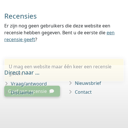
Recensies
Er zijn nog geen gebruikers die deze website een
recensie hebben gegeven. Bent u de eerste die
een
recensie geeft
?
U mag een website maar één keer een recensie
Direct naar ...
geven.
Nieuwsbrief
Vraag/antwoord
Geef een recensie
Contact
Disclaimer