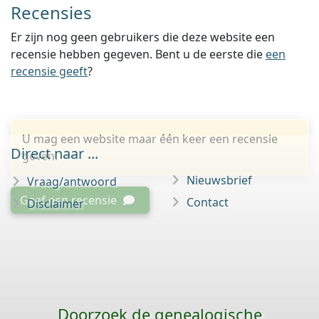
Recensies
Er zijn nog geen gebruikers die deze website een
recensie hebben gegeven. Bent u de eerste die
een
recensie geeft
?
U mag een website maar één keer een recensie
Direct naar ...
geven.
Nieuwsbrief
Vraag/antwoord
Geef een recensie
Contact
Disclaimer
Doorzoek de genealogische