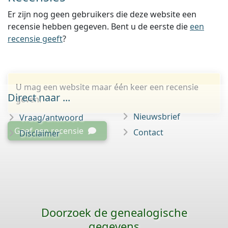
Er zijn nog geen gebruikers die deze website een
recensie hebben gegeven. Bent u de eerste die
een
recensie geeft
?
U mag een website maar één keer een recensie
Direct naar ...
geven.
Nieuwsbrief
Vraag/antwoord
Geef een recensie
Contact
Disclaimer
Doorzoek de genealogische
gegevens