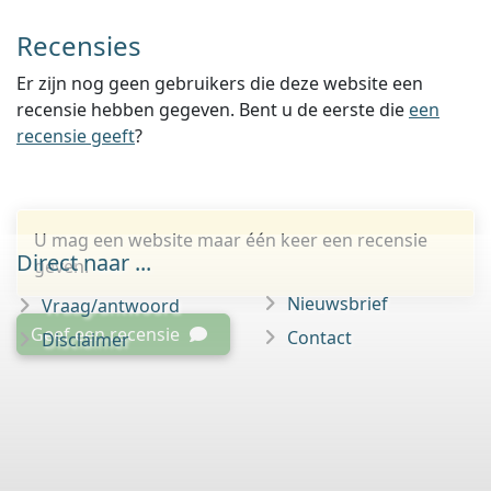
Recensies
Er zijn nog geen gebruikers die deze website een
recensie hebben gegeven. Bent u de eerste die
een
recensie geeft
?
U mag een website maar één keer een recensie
Direct naar ...
geven.
Nieuwsbrief
Vraag/antwoord
Geef een recensie
Contact
Disclaimer