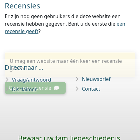
Recensies
Er zijn nog geen gebruikers die deze website een
recensie hebben gegeven. Bent u de eerste die
een
recensie geeft
?
U mag een website maar één keer een recensie
Direct naar ...
geven.
Nieuwsbrief
Vraag/antwoord
Geef een recensie
Contact
Disclaimer
Bewaar uw familie­geschiedenis,