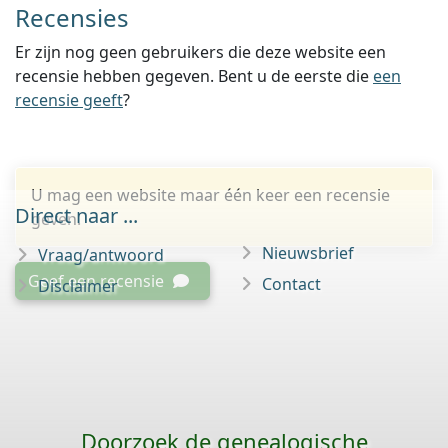
Recensies
Er zijn nog geen gebruikers die deze website een
recensie hebben gegeven. Bent u de eerste die
een
recensie geeft
?
U mag een website maar één keer een recensie
Direct naar ...
geven.
Nieuwsbrief
Vraag/antwoord
Geef een recensie
Contact
Disclaimer
Doorzoek de genealogische