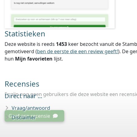
Statistieken
Deze website is reeds
1453
keer bezocht vanuit de Stamb
gemotiveerd (
ben de eerste die een review geeft!
).
De ge
hun
Mijn favorieten
lijst.
Recensies
Er zijn nog geen gebruikers die deze website een recens
Direct naar ...
Vraag/antwoord
Geef een recensie
Disclaimer