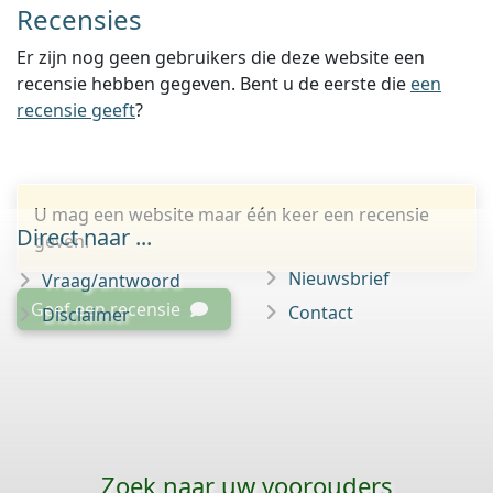
Recensies
Er zijn nog geen gebruikers die deze website een
recensie hebben gegeven. Bent u de eerste die
een
recensie geeft
?
U mag een website maar één keer een recensie
Direct naar ...
geven.
Nieuwsbrief
Vraag/antwoord
Geef een recensie
Contact
Disclaimer
Zoek naar uw voorouders