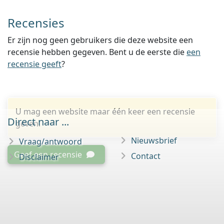
Recensies
Er zijn nog geen gebruikers die deze website een
recensie hebben gegeven. Bent u de eerste die
een
recensie geeft
?
U mag een website maar één keer een recensie
Direct naar ...
geven.
Nieuwsbrief
Vraag/antwoord
Geef een recensie
Contact
Disclaimer