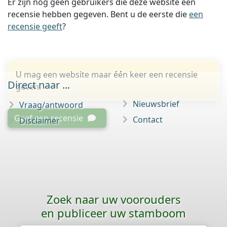
Er zijn nog geen gebruikers die deze website een
recensie hebben gegeven. Bent u de eerste die
een
recensie geeft
?
U mag een website maar één keer een recensie
Direct naar ...
geven.
Nieuwsbrief
Vraag/antwoord
Geef een recensie
Contact
Disclaimer
Zoek naar uw voorouders
en publiceer uw stamboom