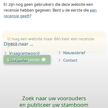
Er zijn nog geen gebruikers die deze website een
recensie hebben gegeven. Bent u de eerste die
een
recensie geeft
?
U mag een website maar één keer een recensie
Direct naar ...
geven.
Nieuwsbrief
Vraag/antwoord
Geef een recensie
Contact
Disclaimer
Zoek naar uw voorouders
en publiceer uw stamboom