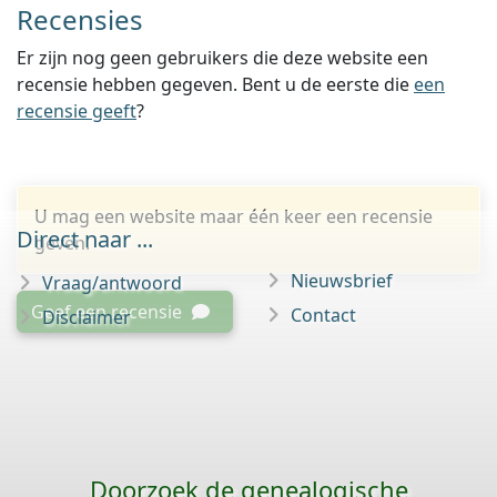
Recensies
Er zijn nog geen gebruikers die deze website een
recensie hebben gegeven. Bent u de eerste die
een
recensie geeft
?
U mag een website maar één keer een recensie
Direct naar ...
geven.
Nieuwsbrief
Vraag/antwoord
Geef een recensie
Contact
Disclaimer
Doorzoek de genealogische