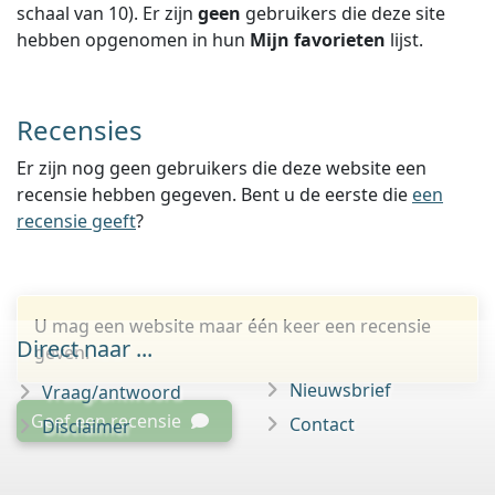
schaal van
10
).
Er zijn
geen
gebruikers die deze site
hebben opgenomen in hun
Mijn favorieten
lijst.
Recensies
Er zijn nog geen gebruikers die deze website een
recensie hebben gegeven. Bent u de eerste die
een
recensie geeft
?
U mag een website maar één keer een recensie
Direct naar ...
geven.
Nieuwsbrief
Vraag/antwoord
Geef een recensie
Contact
Disclaimer