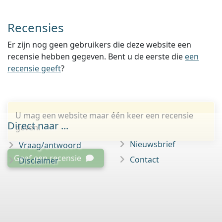
Recensies
Er zijn nog geen gebruikers die deze website een
recensie hebben gegeven. Bent u de eerste die
een
recensie geeft
?
U mag een website maar één keer een recensie
Direct naar ...
geven.
Nieuwsbrief
Vraag/antwoord
Geef een recensie
Contact
Disclaimer