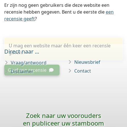
Er zijn nog geen gebruikers die deze website een
recensie hebben gegeven. Bent u de eerste die
een
recensie geeft
?
U mag een website maar één keer een recensie
Direct naar ...
geven.
Nieuwsbrief
Vraag/antwoord
Geef een recensie
Contact
Disclaimer
Zoek naar uw voorouders
en publiceer uw stamboom