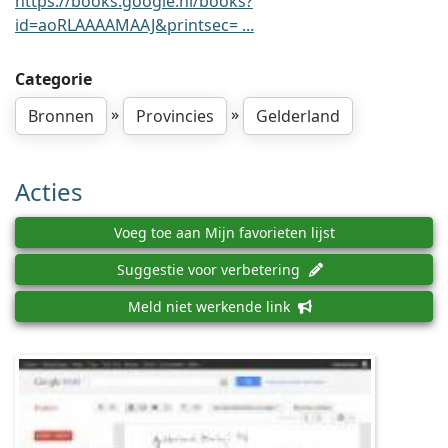
https://books.google.nl/books?
id=aoRLAAAAMAAJ&printsec= ...
Categorie
»
»
Bronnen
Provincies
Gelderland
Acties
Voeg toe aan Mijn favorieten lijst
Suggestie voor verbetering
Meld niet werkende link