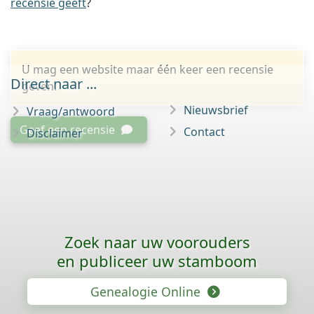
recensie geeft
?
U mag een website maar één keer een recensie
Direct naar ...
geven.
Nieuwsbrief
Vraag/antwoord
Geef een recensie
Contact
Disclaimer
Zoek naar uw voorouders
en publiceer uw stamboom
Genealogie Online