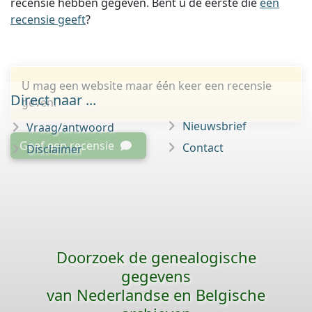
recensie hebben gegeven. Bent u de eerste die
een
recensie geeft
?
U mag een website maar één keer een recensie
Direct naar ...
geven.
Nieuwsbrief
Vraag/antwoord
Geef een recensie
Contact
Disclaimer
Doorzoek de genealogische
gegevens
van Nederlandse en Belgische