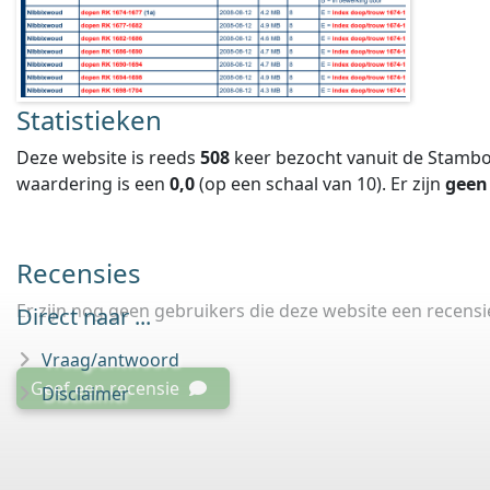
Statistieken
Deze website is reeds
508
keer bezocht vanuit de Stambo
waardering is een
0,0
(op een schaal van
10
).
Er zijn
geen
Recensies
Er zijn nog geen gebruikers die deze website een recens
Direct naar ...
Vraag/antwoord
Geef een recensie
Disclaimer