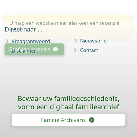
U mag een website maar één keer een recensie
Direct naar ...
geven.
Nieuwsbrief
Vraag/antwoord
Geef een recensie
Contact
Disclaimer
Bewaar uw familie­geschiedenis,
vorm een digitaal familiearchief
Familie Archivaris