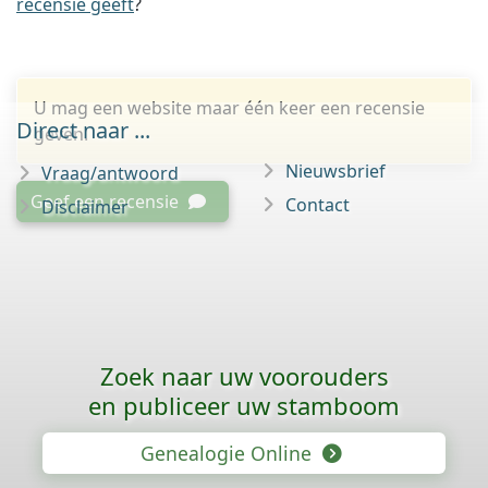
recensie geeft
?
U mag een website maar één keer een recensie
Direct naar ...
geven.
Nieuwsbrief
Vraag/antwoord
Geef een recensie
Contact
Disclaimer
Zoek naar uw voorouders
en publiceer uw stamboom
Genealogie Online