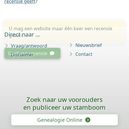
recensie geeft
?
U mag een website maar één keer een recensie
Direct naar ...
geven.
Nieuwsbrief
Vraag/antwoord
Geef een recensie
Contact
Disclaimer
Zoek naar uw voorouders
en publiceer uw stamboom
Genealogie Online