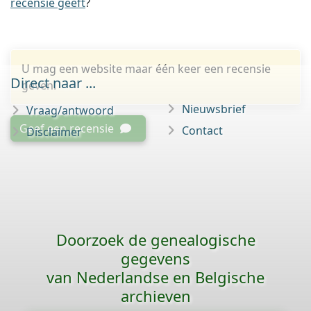
recensie geeft
?
U mag een website maar één keer een recensie
Direct naar ...
geven.
Nieuwsbrief
Vraag/antwoord
Geef een recensie
Contact
Disclaimer
Doorzoek de genealogische
gegevens
van Nederlandse en Belgische
archieven