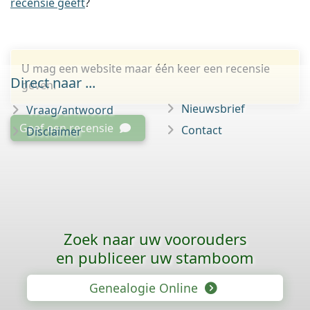
recensie geeft
?
U mag een website maar één keer een recensie
Direct naar ...
geven.
Nieuwsbrief
Vraag/antwoord
Geef een recensie
Contact
Disclaimer
Zoek naar uw voorouders
en publiceer uw stamboom
Genealogie Online