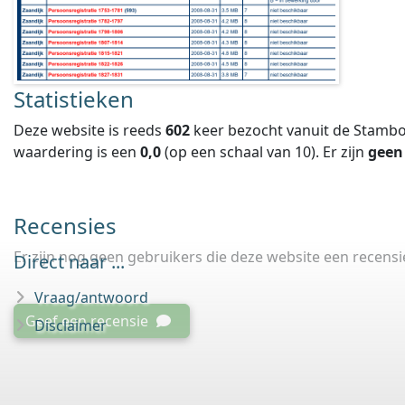
Statistieken
Deze website is reeds
602
keer bezocht vanuit de Stambo
waardering is een
0,0
(op een schaal van
10
).
Er zijn
geen
Recensies
Er zijn nog geen gebruikers die deze website een recens
Direct naar ...
Vraag/antwoord
Geef een recensie
Disclaimer