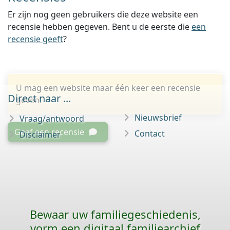
Er zijn nog geen gebruikers die deze website een
recensie hebben gegeven. Bent u de eerste die
een
recensie geeft
?
U mag een website maar één keer een recensie
Direct naar ...
geven.
Nieuwsbrief
Vraag/antwoord
Geef een recensie
Contact
Disclaimer
Bewaar uw familie­geschiedenis,
vorm een digitaal familiearchief