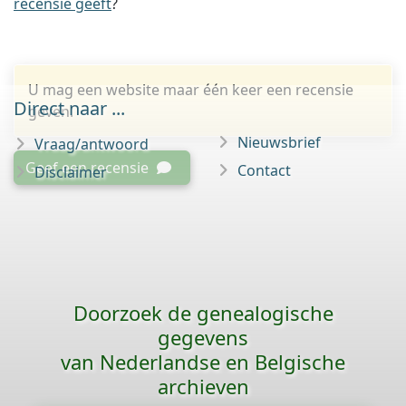
recensie geeft
?
U mag een website maar één keer een recensie
Direct naar ...
geven.
Nieuwsbrief
Vraag/antwoord
Geef een recensie
Contact
Disclaimer
Doorzoek de genealogische
gegevens
van Nederlandse en Belgische
archieven