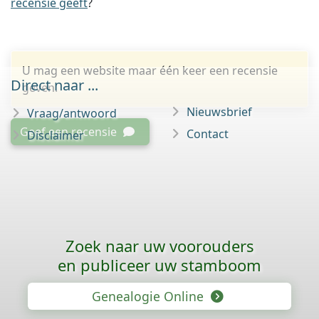
recensie geeft
?
U mag een website maar één keer een recensie
Direct naar ...
geven.
Nieuwsbrief
Vraag/antwoord
Geef een recensie
Contact
Disclaimer
Zoek naar uw voorouders
en publiceer uw stamboom
Genealogie Online