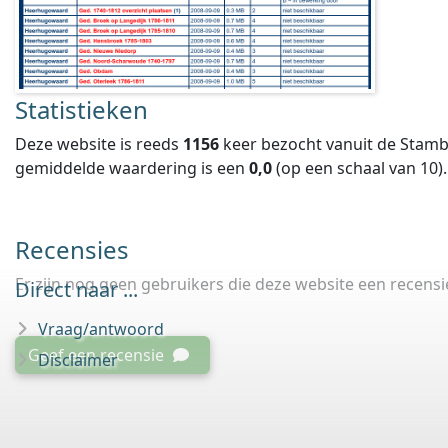
Statistieken
Deze website is reeds
1156
keer bezocht vanuit de Stamb
gemiddelde waardering is een
0,0
(op een schaal van
10
).
Recensies
Er zijn nog geen gebruikers die deze website een recens
Direct naar ...
Vraag/antwoord
Geef een recensie
Disclaimer